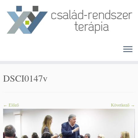
Skip
to
content
DSCI0147v
← Előző
Következő →