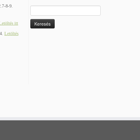
2.7-8-9.
Keresés:
Letöltés itt
24.
Letöltés