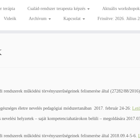
r terápia
Család-rendszer terapeuta képzés
Aktuális workshopok
Videók
Archívum
Kapcsolat
Frissítve: 2026. Július 2
k
ládi rendszerek működési törvényszerűségeinek felismerése által (27282/88/2016
 egészséges életre nevelés pedagógiai módszertanában 2017. február 24-26:
Letö
s nevelési helyzetek – saját kompetenciahatárokon belüli – megoldására 2017.0
ládi rendszerek működési törvényszerűségeinek felismerése által 2018.09.4-5-6.
L