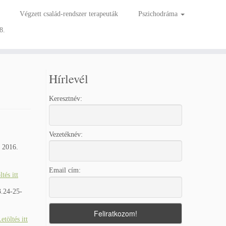
Végzett család-rendszer terapeuták
Pszichodráma
8.
Hírlevél
Keresztnév:
Vezetéknév:
) 2016.
Email cím:
ltés itt
3.24-25-
etöltés itt