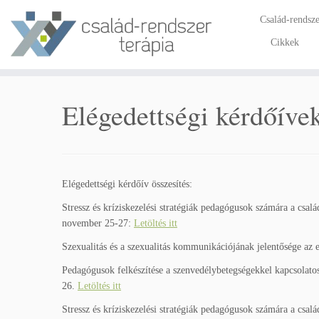
Skip
Család-rendsze
to
content
Cikkek
Elégedettségi kérdőíve
Elégedettségi kérdőív összesítés:
Stressz és kríziskezelési stratégiák pedagógusok számára a csa
november 25-27:
Letöltés itt
Szexualitás és a szexualitás kommunikációjának jelentősége az
Pedagógusok felkészítése a szenvedélybetegségekkel kapcsolato
26.
Letöltés itt
Stressz és kríziskezelési stratégiák pedagógusok számára a csa